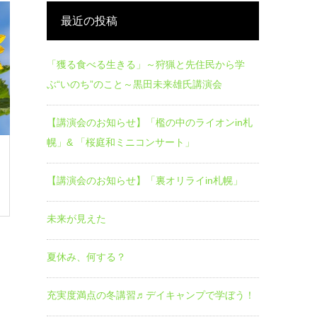
最近の投稿
「獲る食べる生きる」～狩猟と先住民から学
ぶ“いのち”のこと～黒田未来雄氏講演会
【講演会のお知らせ】「檻の中のライオンin札
幌」& 「桜庭和ミニコンサート」
【講演会のお知らせ】「裏オリライin札幌」
未来が見えた
夏休み、何する？
充実度満点の冬講習♬デイキャンプで学ぼう！