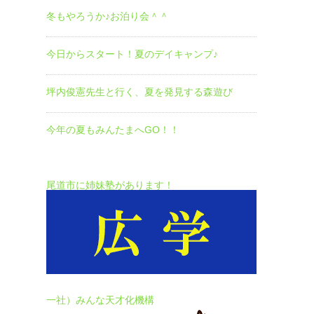
冬もやろうか♪お泊り会＾＾
今日からスタート！夏のデイキャンプ♪
坪内俊憲先生と行く、夏を発見する森遊び
今年の夏もみんたまへGO！！
尾道市に姉妹塾があります！
一社）みんな天才化機構