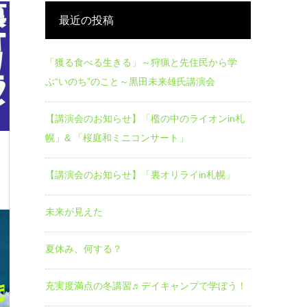
最近の投稿
「獲る食べる生きる」～狩猟と先住民から学
ぶ“いのち”のこと～黒田未来雄氏講演会
【講演会のお知らせ】「檻の中のライオンin札
幌」& 「桜庭和ミニコンサート」
【講演会のお知らせ】「裏オリライin札幌」
未来が見えた
夏休み、何する？
充実度満点の冬講習♬デイキャンプで学ぼう！