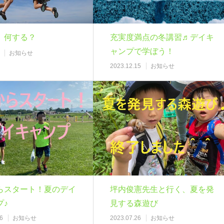
、何する？
充実度満点の冬講習♬デイキ
ャンプで学ぼう！
お知らせ
2023.12.15
お知らせ
らスタート！夏のデイ
坪内俊憲先生と行く、夏を発
プ♪
見する森遊び
6
お知らせ
2023.07.26
お知らせ