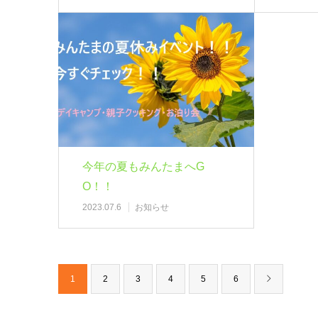
今年の夏もみんたまへG
O！！
2023.07.6
お知らせ
1
2
3
4
5
6