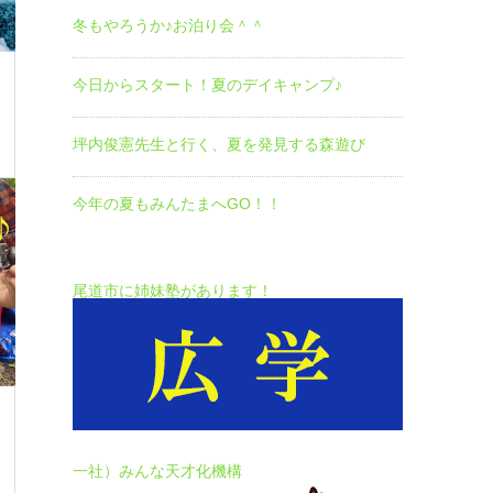
冬もやろうか♪お泊り会＾＾
今日からスタート！夏のデイキャンプ♪
坪内俊憲先生と行く、夏を発見する森遊び
今年の夏もみんたまへGO！！
尾道市に姉妹塾があります！
一社）みんな天才化機構