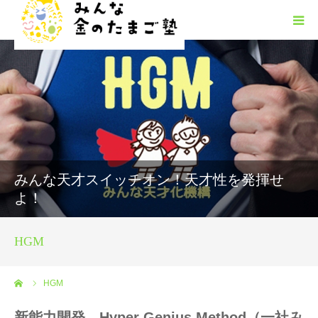
みんな金のたまご塾の概要
HGM
みんたまフリースクール
みんな天才スイッチオン！天才性を発揮せ
塾生募集
よ！
安心安全
HGM
お問い合わせ
ーム
HGM
新能力開発 Hyper Genius Method（一社み