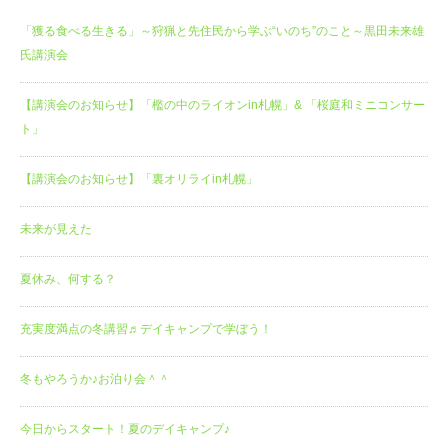
「獲る食べる生きる」～狩猟と先住民から学ぶ“いのち”のこと～黒田未来雄
氏講演会
【講演会のお知らせ】「檻の中のライオンin札幌」& 「桜庭和ミニコンサー
ト」
【講演会のお知らせ】「裏オリライin札幌」
未来が見えた
夏休み、何する？
充実度満点の冬講習♬デイキャンプで学ぼう！
冬もやろうか♪お泊り会＾＾
今日からスタート！夏のデイキャンプ♪