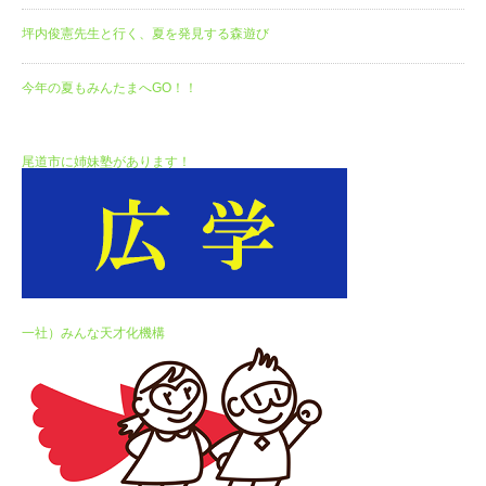
坪内俊憲先生と行く、夏を発見する森遊び
今年の夏もみんたまへGO！！
尾道市に姉妹塾があります！
一社）みんな天才化機構