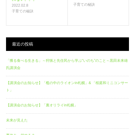
子育ての秘訣
2022.02.8
子育ての秘訣
最近の投稿
「獲る食べる生きる」～狩猟と先住民から学ぶ“いのち”のこと～黒田未来雄
氏講演会
【講演会のお知らせ】「檻の中のライオンin札幌」& 「桜庭和ミニコンサー
ト」
【講演会のお知らせ】「裏オリライin札幌」
未来が見えた