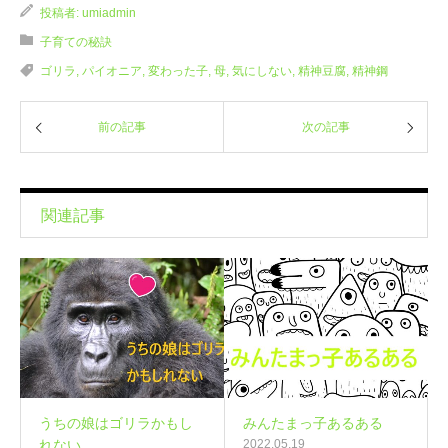
投稿者:
umiadmin
子育ての秘訣
ゴリラ
,
パイオニア
,
変わった子
,
母
,
気にしない
,
精神豆腐
,
精神鋼
前の記事
次の記事
関連記事
うちの娘はゴリラかもし
みんたまっ子あるある
れない。。。
2022.05.19