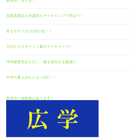
夏休み、何する？
充実度満点の冬講習♬デイキャンプで学ぼう！
冬もやろうか♪お泊り会＾＾
今日からスタート！夏のデイキャンプ♪
坪内俊憲先生と行く、夏を発見する森遊び
今年の夏もみんたまへGO！！
尾道市に姉妹塾があります！