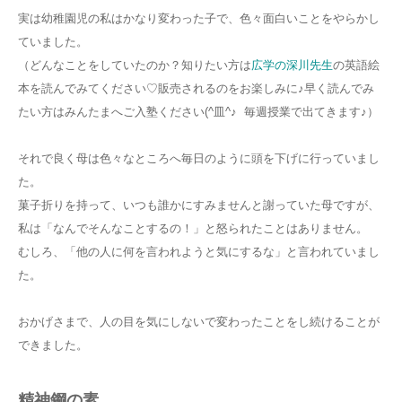
実は幼稚園児の私はかなり変わった子で、色々面白いことをやらかし
ていました。
（どんなことをしていたのか？知りたい方は
広学の深川先生
の英語絵
本を読んでみてください♡販売されるのをお楽しみに♪早く読んでみ
たい方はみんたまへご入塾ください(^皿^♪ 毎週授業で出てきます♪）
それで良く母は色々なところへ毎日のように頭を下げに行っていまし
た。
菓子折りを持って、いつも誰かにすみませんと謝っていた母ですが、
私は「なんでそんなことするの！」と怒られたことはありません。
むしろ、「他の人に何を言われようと気にするな」と言われていまし
た。
おかげさまで、人の目を気にしないで変わったことをし続けることが
できました。
精神鋼の素