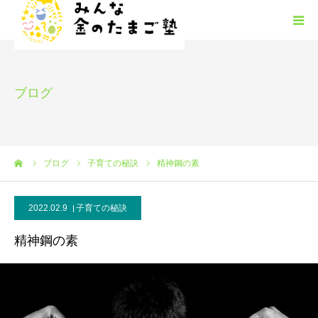
みんな金のたまご塾の概要
ブログ
HGM
みんたまフリースクール
ーム
ブログ
子育ての秘訣
精神鋼の素
塾生募集
2022.02.9
子育ての秘訣
安心安全
精神鋼の素
お問い合わせ