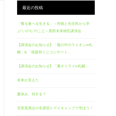
最近の投稿
「獲る食べる生きる」～狩猟と先住民から学
ぶ“いのち”のこと～黒田未来雄氏講演会
【講演会のお知らせ】「檻の中のライオンin札
幌」& 「桜庭和ミニコンサート」
【講演会のお知らせ】「裏オリライin札幌」
未来が見えた
夏休み、何する？
充実度満点の冬講習♬デイキャンプで学ぼう！