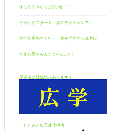
冬もやろうか♪お泊り会＾＾
今日からスタート！夏のデイキャンプ♪
坪内俊憲先生と行く、夏を発見する森遊び
今年の夏もみんたまへGO！！
尾道市に姉妹塾があります！
一社）みんな天才化機構