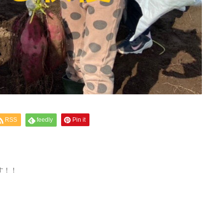
RSS
feedly
Pin it
す！！