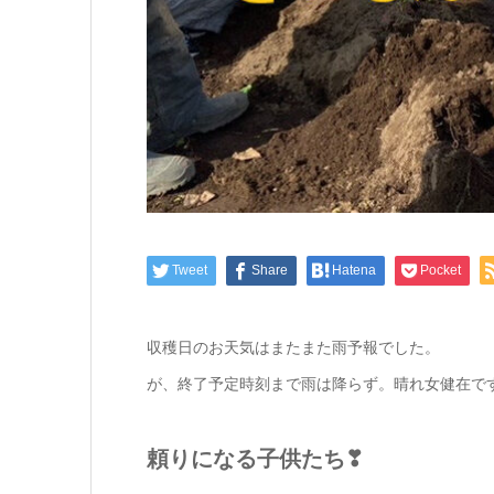
Tweet
Share
Hatena
Pocket
収穫日のお天気はまたまた雨予報でした。
が、終了予定時刻まで雨は降らず。晴れ女健在で
頼りになる子供たち❣