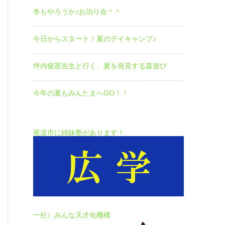
冬もやろうか♪お泊り会＾＾
今日からスタート！夏のデイキャンプ♪
坪内俊憲先生と行く、夏を発見する森遊び
今年の夏もみんたまへGO！！
尾道市に姉妹塾があります！
一社）みんな天才化機構