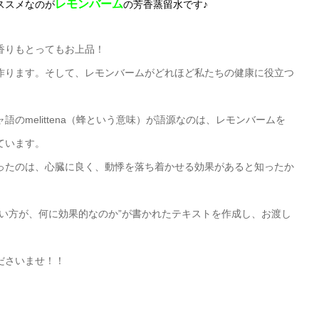
レモンバーム
ススメなのが
の芳香蒸留水です♪
香りもとってもお上品！
作ります。そして、レモンバームがどれほど私たちの健康に役立つ
のmelittena（蜂という意味）が語源なのは、レモンバームを
ています。
ったのは、心臓に良く、動悸を落ち着かせる効果があると知ったか
い方が、何に効果的なのか”が書かれたテキストを作成し、お渡し
ださいませ！！