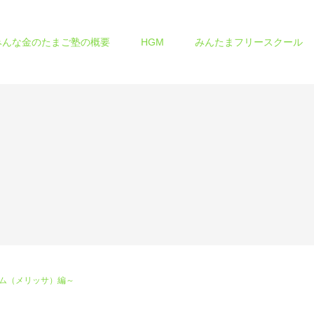
みんな金のたまご塾の概要
HGM
みんたまフリースクール
ーム（メリッサ）編～