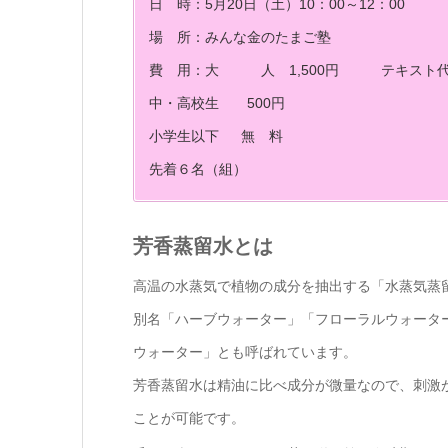
日 時：5月20日（土）10：00～12：00
場 所：みんな金のたまご塾
費 用：大 人 1,500円 テキスト代込み・
中・高校生 500円
小学生以下 無 料
先着６名（組）
芳香蒸留水とは
高温の水蒸気で植物の成分を抽出する「水蒸気蒸
別名「ハーブウォーター」「フローラルウォータ
ウォーター」とも呼ばれています。
芳香蒸留水は精油に比べ成分が微量なので、刺激
ことが可能です。