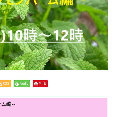
RSS
feedly
Pin it
ーム編～