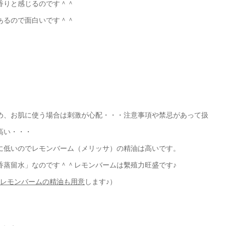
香りと感じるのです＾＾
あるので面白いです＾＾
め、お肌に使う場合は刺激が心配・・・注意事項や禁忌があって扱
高い・・・
に低いのでレモンバーム（メリッサ）の精油は高いです。
香蒸留水」なのです＾＾レモンバームは繫殖力旺盛です♪
レモンバームの精油も用意
します♪）