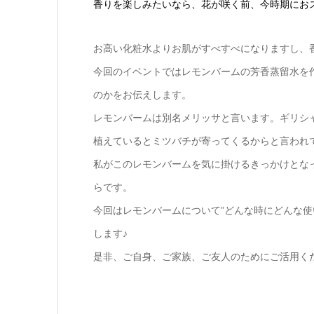
香りを楽しみたいなら、花が咲く前、今時期にお
お高い化粧水よりお肌がすべすべになりますし、
今回のイベントではレモンバームの芳香蒸留水を
のかをお伝えします。
レモンバームは別名メリッサと言います。ギリシャ語
植えているとミツバチが寄ってくるからと言われ
私がこのレモンバームを気に掛けるきっかけとな
らです。
今回はレモンバームについて”どんな時にどんな使
します♪
是非、ご自身、ご家族、ご友人のためにご活用く