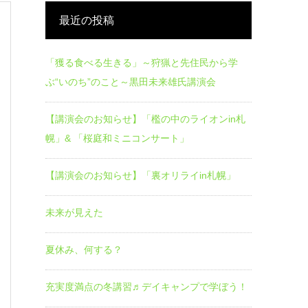
最近の投稿
「獲る食べる生きる」～狩猟と先住民から学
ぶ“いのち”のこと～黒田未来雄氏講演会
【講演会のお知らせ】「檻の中のライオンin札
幌」& 「桜庭和ミニコンサート」
【講演会のお知らせ】「裏オリライin札幌」
未来が見えた
夏休み、何する？
充実度満点の冬講習♬デイキャンプで学ぼう！