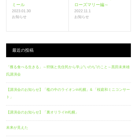
ミール
ローズマリー編～
2023.01.30
2022.11.1
お知らせ
お知らせ
最近の投稿
「獲る食べる生きる」～狩猟と先住民から学ぶ“いのち”のこと～黒田未来雄
氏講演会
【講演会のお知らせ】「檻の中のライオンin札幌」& 「桜庭和ミニコンサー
ト」
【講演会のお知らせ】「裏オリライin札幌」
未来が見えた