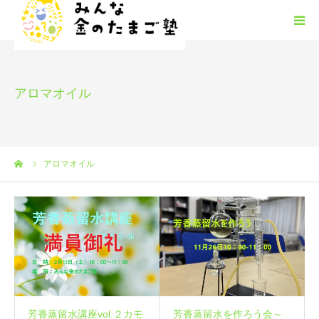
みんな金のたまご塾の概要
アロマオイル
HGM
みんたまフリースクール
ーム
アロマオイル
塾生募集
安心安全
お問い合わせ
芳香蒸留水講座vol.２カモ
芳香蒸留水を作ろう会～