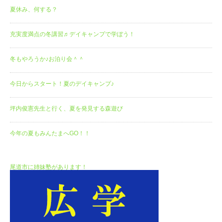
夏休み、何する？
充実度満点の冬講習♬デイキャンプで学ぼう！
冬もやろうか♪お泊り会＾＾
今日からスタート！夏のデイキャンプ♪
坪内俊憲先生と行く、夏を発見する森遊び
今年の夏もみんたまへGO！！
尾道市に姉妹塾があります！