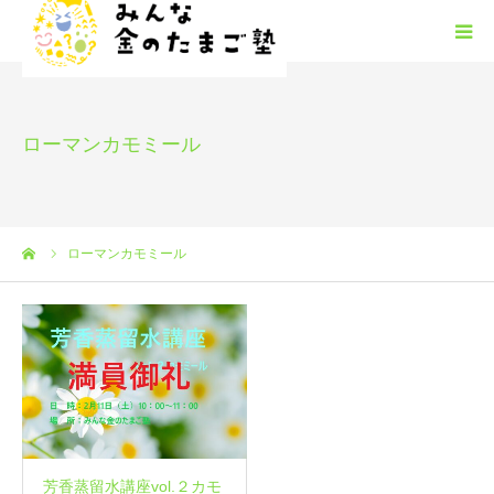
みんな金のたまご塾の概要
ローマンカモミール
HGM
みんたまフリースクール
ーム
ローマンカモミール
塾生募集
安心安全
お問い合わせ
芳香蒸留水講座vol.２カモ