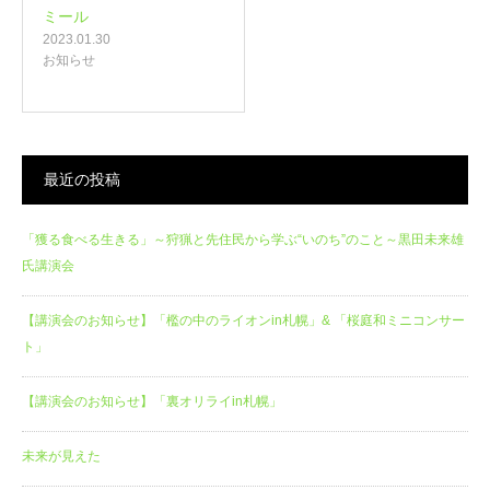
ミール
2023.01.30
お知らせ
最近の投稿
「獲る食べる生きる」～狩猟と先住民から学ぶ“いのち”のこと～黒田未来雄
氏講演会
【講演会のお知らせ】「檻の中のライオンin札幌」& 「桜庭和ミニコンサー
ト」
【講演会のお知らせ】「裏オリライin札幌」
未来が見えた