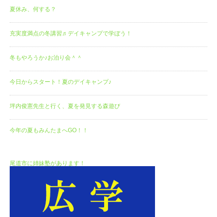
夏休み、何する？
充実度満点の冬講習♬デイキャンプで学ぼう！
冬もやろうか♪お泊り会＾＾
今日からスタート！夏のデイキャンプ♪
坪内俊憲先生と行く、夏を発見する森遊び
今年の夏もみんたまへGO！！
尾道市に姉妹塾があります！