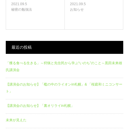
2021.09.5
2021.09.5
秘密の勉強法
お知らせ
最近の投稿
「獲る食べる生きる」～狩猟と先住民から学ぶ“いのち”のこと～黒田未来雄
氏講演会
【講演会のお知らせ】「檻の中のライオンin札幌」& 「桜庭和ミニコンサー
ト」
【講演会のお知らせ】「裏オリライin札幌」
未来が見えた