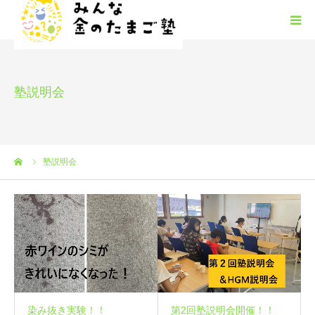
みんな金のたまご塾の概要
塾説明会
HGM
みんたまフリースクール
ーム
塾説明会
塾生募集
安心安全
お問い合わせ
染み抜き実験！！
第2回塾説明会開催！！