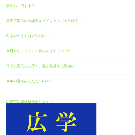
夏休み、何する？
充実度満点の冬講習♬デイキャンプで学ぼう！
冬もやろうか♪お泊り会＾＾
今日からスタート！夏のデイキャンプ♪
坪内俊憲先生と行く、夏を発見する森遊び
今年の夏もみんたまへGO！！
尾道市に姉妹塾があります！