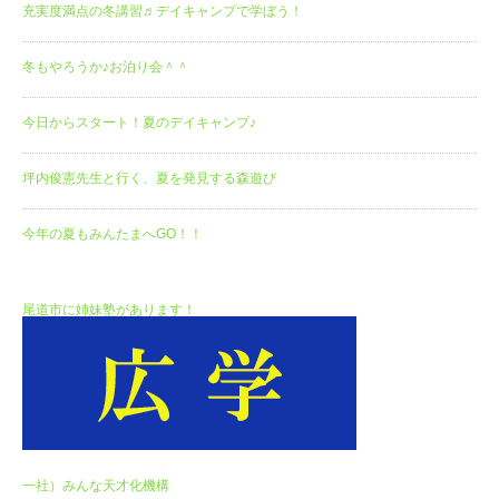
充実度満点の冬講習♬デイキャンプで学ぼう！
冬もやろうか♪お泊り会＾＾
今日からスタート！夏のデイキャンプ♪
坪内俊憲先生と行く、夏を発見する森遊び
今年の夏もみんたまへGO！！
尾道市に姉妹塾があります！
一社）みんな天才化機構