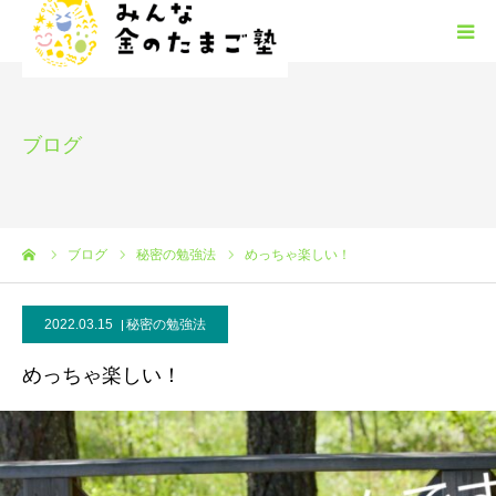
みんな金のたまご塾の概要
ブログ
HGM
みんたまフリースクール
ーム
ブログ
秘密の勉強法
めっちゃ楽しい！
塾生募集
2022.03.15
秘密の勉強法
安心安全
めっちゃ楽しい！
お問い合わせ