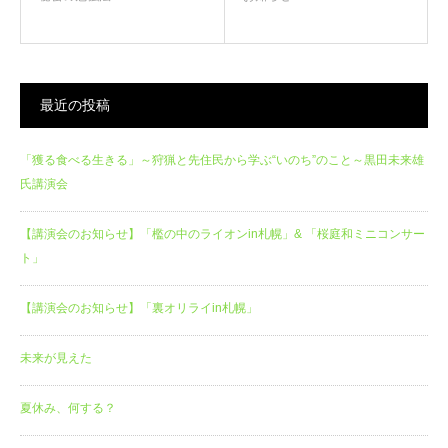
最近の投稿
「獲る食べる生きる」～狩猟と先住民から学ぶ“いのち”のこと～黒田未来雄
氏講演会
【講演会のお知らせ】「檻の中のライオンin札幌」& 「桜庭和ミニコンサー
ト」
【講演会のお知らせ】「裏オリライin札幌」
未来が見えた
夏休み、何する？