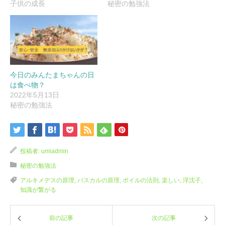
子供の成長
秘密の勉強法
今日のみんたまちゃんの日
は食べ物？
2022年5月13日
秘密の勉強法
投稿者:
umiadmin
秘密の勉強法
アルキメデスの原理
,
パスカルの原理
,
ボイルの法則
,
楽しい
,
浮沈子
,
知識が繋がる
前の記事
次の記事