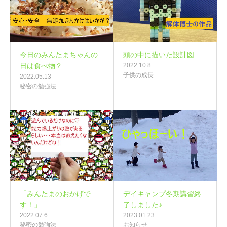
今日のみんたまちゃんの
頭の中に描いた設計図
日は食べ物？
2022.10.8
子供の成長
2022.05.13
秘密の勉強法
「みんたまのおかげで
デイキャンプ冬期講習終
す！」
了しました♪
2022.07.6
2023.01.23
秘密の勉強法
お知らせ