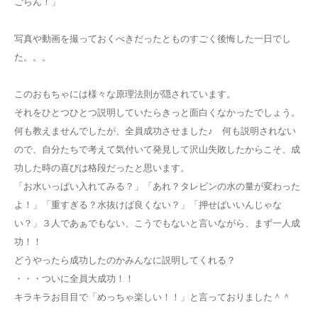
ごらん！」
写真や動画を撮っておくべきだったとものすごく後悔した一日でし
た。。。
このおもちゃには様々な原理法則が隠されています。
それをひとつひとつ説明していたらきっと面白くなかったでしょう。
何も教えませんでしたが、全員成功させました♪ 何も説明されない
ので、自分たちで考えて気付いて発見して沢山失敗したからこそ、成
功した時の喜びは格段だったと思います。
「お水いっぱい入れてみる？」「あれ？タレビンの水の量が変わった
よ！」「重すぎる？水抜けば良くない？」「押せばいいんじゃな
い？」３人であぁでもない、こうでもないと言いながら、まず一人成
功！！
どうやったら成功したのかみんなに説明してくれる？
・・・ついに全員大成功！！
キラキラお目目で「めっちゃ楽しい！！」と言っておりました＾＾