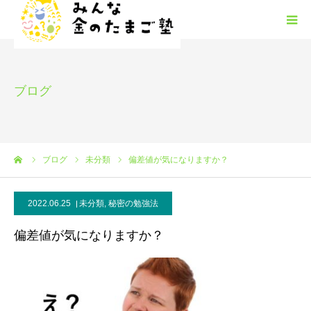
みんな金のたまご塾の概要
ブログ
HGM
みんたまフリースクール
ーム
ブログ
未分類
偏差値が気になりますか？
塾生募集
2022.06.25
未分類
,
秘密の勉強法
安心安全
偏差値が気になりますか？
お問い合わせ