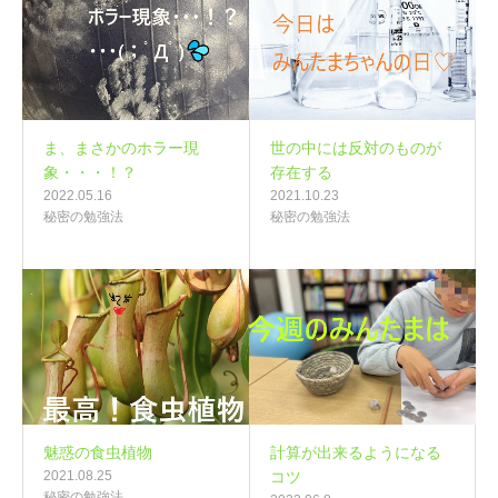
ま、まさかのホラー現
世の中には反対のものが
象・・・！？
存在する
2022.05.16
2021.10.23
秘密の勉強法
秘密の勉強法
魅惑の食虫植物
計算が出来るようになる
2021.08.25
コツ
秘密の勉強法