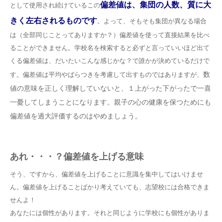
偏差値は、集団の人数、質に大
として使用され続けているこの
きく左右されるものです
。よって、そもそも集団が異なる場合
は（全部同じことってありますか？）偏差値を使って直接結果を比べ
ることができません。学校名を検索すると必ずと言っていいほど出て
くる偏差値は、だいたいこんな感じかな？で誰かが決めているだけで
数
す。偏差値は平均やばらつきを考慮して出すものではありますが、
値の意味を正しく理解していないと、１上がった下がった
で一喜
一憂してしまうことになります。親子の心の健康を保つためにも
偏差値を過大評価するのはや
めましょう。
あれ・・・？偏差値を上げる意味
そう、ですから、偏差値を上げることに意識を集中してはいけませ
ん。偏差値を上げることばかり考えていても、志望校には合格できま
せんよ！
あなたには個性があります。それと同じように学校にも個性がありま