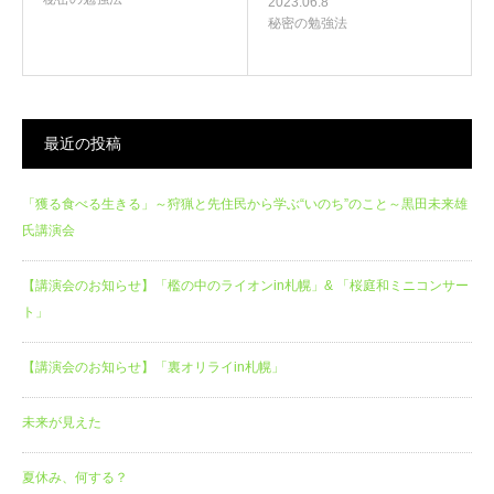
2023.06.8
秘密の勉強法
最近の投稿
「獲る食べる生きる」～狩猟と先住民から学ぶ“いのち”のこと～黒田未来雄
氏講演会
【講演会のお知らせ】「檻の中のライオンin札幌」& 「桜庭和ミニコンサー
ト」
【講演会のお知らせ】「裏オリライin札幌」
未来が見えた
夏休み、何する？