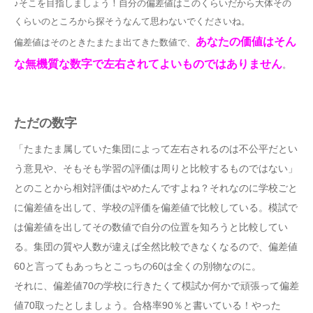
♪そこを目指しましょう！自分の偏差値はこのくらいだから大体その
くらいのところから探そうなんて思わないでくださいね。
あなたの価値はそん
偏差値はそのときたまたま出てきた数値で、
な無機質な数字で左右されてよいものではありません
。
ただの数字
「たまたま属していた集団によって左右されるのは不公平だとい
う意見や、そもそも学習の評価は周りと比較するものではない」
とのことから相対評価はやめたんですよね？それなのに学校ごと
に偏差値を出して、学校の評価を偏差値で比較している。模試で
は偏差値を出してその数値で自分の位置を知ろうと比較してい
る。集団の質や人数が違えば全然比較できなくなるので、偏差値
60と言ってもあっちとこっちの60は全くの別物なのに。
それに、偏差値70の学校に行きたくて模試か何かで頑張って偏差
値70取ったとしましょう。合格率90％と書いている！やった