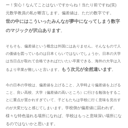
ー！安心！なんてことはないですからね！当たり前ですね(笑)
元数学教員の私が断言します。偏差値は、ただの数字です。
世の中にはこういったみんなが夢中になってしまう数字
のマジックが沢山あります
。
そもそも、偏差値という概念は外国にはありません。そんなもので人
の価値を図っているのは日本くらいではないでしょうか。日本の大学
は当日点が取れて合格できればだいたい卒業できる、海外の大学は入
もう次元が全然違います
るより卒業が難しいと言います。
。
今の日本の学校は、偏差値を上げること、入学時より偏差値を上げる
こと、良い高校、大学（偏差値の高いところ）に行ける勉強をするこ
とに重点が置かれすぎていて、子どもたちは学校に行く意味を見出す
学校側が偏差値に囚われず、
のが大変だなと感じてしまいます。
様々な特色溢れる場所になれば、学校はもっと意味深い場所にな
るのではないかと思います。