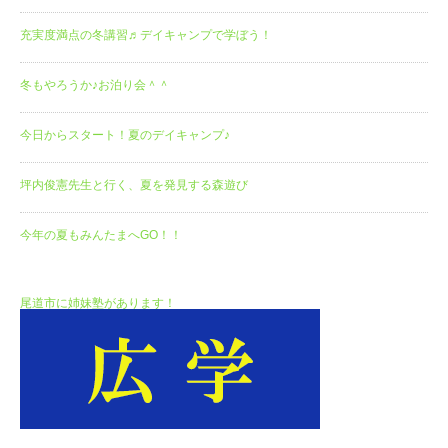
充実度満点の冬講習♬デイキャンプで学ぼう！
冬もやろうか♪お泊り会＾＾
今日からスタート！夏のデイキャンプ♪
坪内俊憲先生と行く、夏を発見する森遊び
今年の夏もみんたまへGO！！
尾道市に姉妹塾があります！