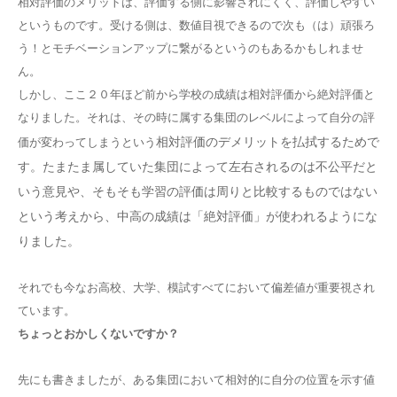
相対評価のメリットは、評価する側に影響されにくく、評価しやすい
というものです。受ける側は、数値目視できるので次も（は）頑張ろ
う！とモチベーションアップに繋がるというのもあるかもしれませ
ん。
しかし、ここ２０年ほど前から学校の成績は相対評価から絶対評価と
なりました。それは、その時に属する集団のレベルによって自分の評
相対評価のデメリットを払拭するためで
価が変わってしまうという
す。たまたま属していた集団によって左右されるのは不公平だと
いう意見や、そもそも学習の評価は周りと比較するものではない
という考えから、中高の成績は「絶対評価」が使われるようにな
りました。
それでも今なお高校、大学、模試すべてにおいて偏差値が重要視され
ています。
ちょっとおかしくないですか？
先にも書きましたが、ある集団において相対的に自分の位置を示す値