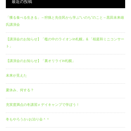
最近の投稿
「獲る食べる生きる」～狩猟と先住民から学ぶ“いのち”のこと～黒田未来雄
氏講演会
【講演会のお知らせ】「檻の中のライオンin札幌」& 「桜庭和ミニコンサー
ト」
【講演会のお知らせ】「裏オリライin札幌」
未来が見えた
夏休み、何する？
充実度満点の冬講習♬デイキャンプで学ぼう！
冬もやろうか♪お泊り会＾＾