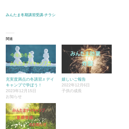
お名前 (必須)
みんたま冬期講習受講-チラシ
メールアドレス (必須)
関連
近いものを一つ選択してください。
問い合わせ内容
充実度満点の冬講習♬デイ
嬉しいご報告
キャンプで学ぼう！
2022年12月6日
2023年12月15日
子供の成長
お知らせ