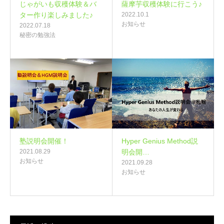
じゃがいも収穫体験＆バ
薩摩芋収穫体験に行こう♪
ター作り楽しみました♪
2022.10.1
お知らせ
2022.07.18
秘密の勉強法
塾説明会開催！
Hyper Genius Method説
2021.08.29
明会開…
お知らせ
2021.09.28
お知らせ