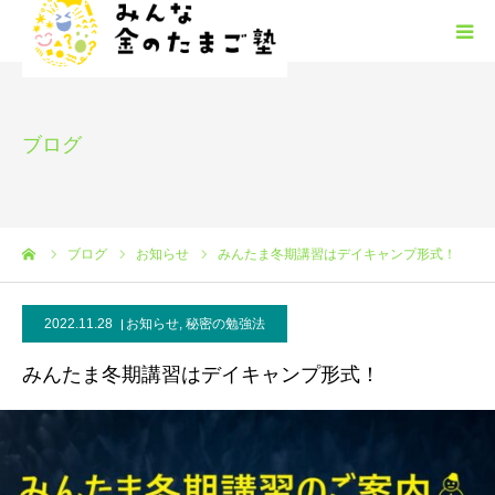
みんな金のたまご塾の概要
ブログ
HGM
みんたまフリースクール
ーム
ブログ
お知らせ
みんたま冬期講習はデイキャンプ形式！
塾生募集
2022.11.28
お知らせ
,
秘密の勉強法
安心安全
みんたま冬期講習はデイキャンプ形式！
お問い合わせ