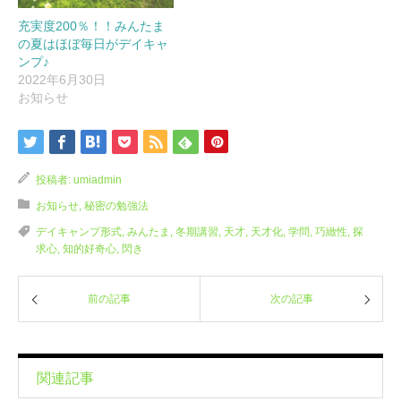
充実度200％！！みんたま
の夏はほぼ毎日がデイキャ
ンプ♪
2022年6月30日
お知らせ
投稿者:
umiadmin
お知らせ
,
秘密の勉強法
デイキャンプ形式
,
みんたま
,
冬期講習
,
天才
,
天才化
,
学問
,
巧緻性
,
探
求心
,
知的好奇心
,
閃き
前の記事
次の記事
関連記事