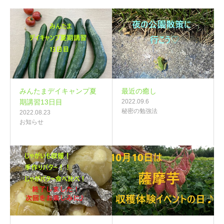
みんたまデイキャンプ夏
最近の癒し
期講習13日目
2022.09.6
秘密の勉強法
2022.08.23
お知らせ