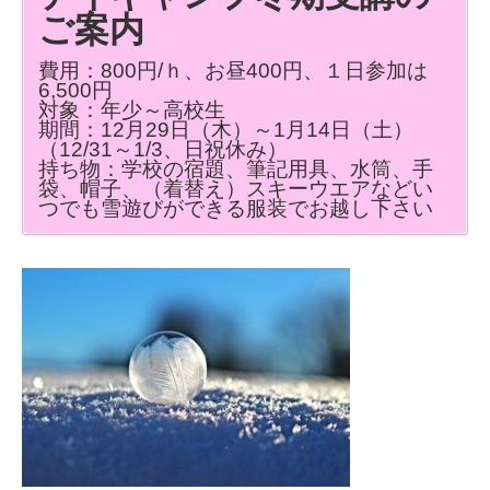
ご案内
費用：800円/ｈ、お昼400円、１日参加は
6,500円
対象：年少～高校生
期間：12月29日（木）～1月14日（土）
（12/31～1/3、日祝休み）
持ち物：学校の宿題、筆記用具、水筒、手
袋、帽子、（着替え）スキーウエアなどい
つでも雪遊びができる服装でお越し下さい